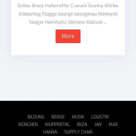
Gräter Brenz Hafenreffer Cranach Goethe Mörike
Köbberling Flügge Georgii Georgenau Reinhardt
Seeger Helmholtz Siemens Maltzan ...
More
BILDUNG
BERGE
MUSIK
LOGISTIK
MÜNCHEN
WUPPERTAL
IBIZA
JAN
MAX
HANNA
SUPPLY CHAIN