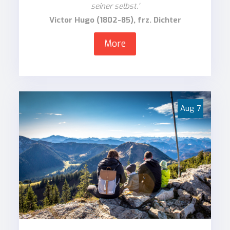
seiner selbst.'
Victor Hugo (1802-85), frz. Dichter
More
Aug
7