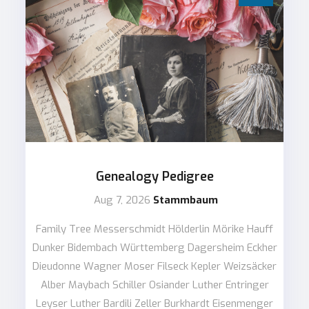
Genealogy Pedigree
Aug 7, 2026
Stammbaum
Family Tree Messerschmidt Hölderlin Mörike Hauff
Dunker Bidembach Württemberg Dagersheim Eckher
Dieudonne Wagner Moser Filseck Kepler Weizsäcker
Alber Maybach Schiller Osiander Luther Entringer
Leyser Luther Bardili Zeller Burkhardt Eisenmenger